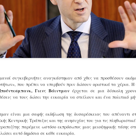
σώμα.
Στη Γερμανία η πανωλεθρία
Σοσιαλδημοκράτες του Ολα
αμήχανες σιωπές.
ερμανοί συγκυβερνήτες αναγκάστηκαν από χθες να προσθέσουν ακόμ
οτήτων», που πρέπει να υπερβούν πριν δώσουν οριστικά τα χέρια. 
Μπούντεσμπανκ, Γιενς Βάιντμαν
έρχεται σε μια δύσκολη χρον
έσεις να τους δώσει την ευκαιρία να στείλουν και ένα πολιτικό μή
Τα μιλήσανε, τα
Oι ιθαγενείς ξέρουν
JUN
AUG
μαν είναι μια σαφής εκδήλωση της δυσαρέσκειας του απέναντι στ
28
13
συμφωνήσανε...
καλύτερα
κής Κεντρικής Τράπεζας και της ανησυχίας του για τις πληθωριστικέ
κάποιοι
Η σύνοδος των οκτώ χωρών
τραπεζίτης παρέμενε ωστόσο εκπρόσωπος μιας μειοψηφικής τάσης σ
του Αμαζονίου μπορεί να μην
Η νέα πρόεδρος της Κομισιόν
ηλώσει αυτό δημόσια σε κάθε ευκαιρία.
έφερε τα εντυπωσιακά
είναι η παλιά, όπως πολύ