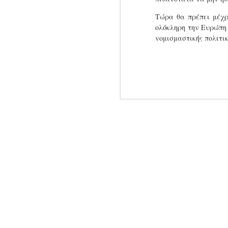
Στ
ομ
Τώρα θα πρέπει μέχρ
α
ολόκληρη την Ευρώπη 
νομισμαστικής πολιτι
J
τ
Τ
Το
Πλ
J
το
πε
Τ