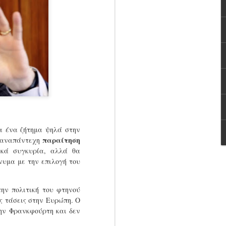
 για Πράσινους (κυρίως), αλλά και
φ Σολτς αντιμετωπίστηκε κυρίως με
α ένα ζήτημα ψηλά στην
παραίτηση
Η αναπάντεχη
ικά συγκυρία, αλλά θα
νυμα με την επιλογή του
Ενα πορτοκαλί
AUG
ην πολιτική του φτηνού
13
σωσίβιο για την
ς τάσεις στην Ευρώπη. Ο
Κεντροαριστερά
την Φρανκφούρτη και δεν
Ο αντιπρόεδρος της Κομισιόν
αρμόδιος για την «Πράσινη