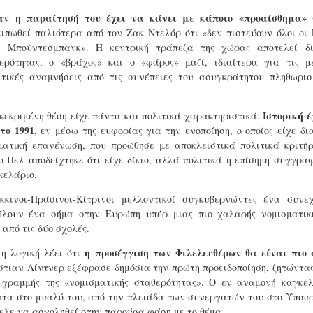
αποτελέσματα που επιθυμούσε ο
απαρχαιωμένος μοιάζει συχνά ο
αν η παραίτησή του έχει να κάνει με κάποιο «προαίσθημα» 
Λούλα ντα Σίλβα, αλλά
τρόπος που λαμβάνονται
ιπωθεί παλιότερα από τον Ζακ Ντελόρ ότι «δεν πιστεύουν όλοι οι
τουλάχιστον ακούστηκαν οι
διακυβερνητικά οι αποφάσεις
αυτόχθονες της περιοχής
ν Μπούντεσμπανκ». Η κεντρική τράπεζα της χώρας αποτελεί δ
αμφισβητώντας ουσιαστικά την
Η διχασμένη καρδιά της Χριστιανοδημοκρατίας
UG
ουσία της ΕΕ
ρότητας, ο «βράχος» και ο «φάρος» μαζί, ιδιαίτερα για τις μ
3
Του Κώστα Αργυρού, από την
Η άνοδος της ακροδεξιάς σε όλη την Ευρώπη θέτει για τα
τικές αναμνήσεις από τις συνέπειες του ασυγκράτητου πληθωρισ
ΑΥΓΗ της Κυριακής
Του Κώστα Αργυρού
παραδοσιακά κεντροδεξιά κόμματα το δίλημμα της συνεργασίας
ζί τους, σε μια συζήτηση από την οποία δεν απουσιάζουν οι εντάσεις.
Ο πρόεδρος της Βραζιλίας ήθελε
Τελικά η πρωθυπουργός της
Ιστορική 
γκεκριμένη θέση είχε πάντα και πολιτικά χαρακτηριστικά.
προφανώς να μπορεί να
Ιταλίας δεν έριξε τη βόμβα που
το 1991
, εν μέσω της ευφορίας για την ενοποίηση, ο οποίος είχε δ
παρουσιάσει κάποια σημαντικά
ορισμένοι φοβόντουσαν και η
σματική επανένωση, που προώθησε με αποκλειστικά πολιτικά κριτή
χειροπιαστά αποτελέσματα.
συμφωνία για το μοίρασμα των
ο Πελ αποδείχτηκε ότι είχε δίκιο, αλλά πολιτικά η επίσημη συγγραφ
κορυφαίων αξιωμάτων της ΕΕ,
κελάριο.
όπως διαμορφώθηκε στη
διαπραγμάτευση
κινοι-Πράσινοι-Κίτρινοι μελλοντικοί συγκυβερνώντες ένα συνεχ
Χριστιανοδημοκρατών (ΕΛΚ),
Σοσιαλδημοκρατών (S&D) και
ίλουν ένα σήμα στην Ευρώπη υπέρ μιας πιο χαλαρής νομισματική
Φοβού τους άμπαλους και ρόπαλα φέροντες
UG
Renew (Φιλελεύθεροι) πέρασε από
από τις δύο σχολές.
3
Η πολιτική ποτέ δεν έκρυψε την ζήλεια της για το ποδόσφαιρο
το Συμβούλιο.
και τα «άμεσα» αποτελέσματά του και η παγκοσμιοποίηση
η προσέγγιση των Φιλελευθέρων θα είναι πιο 
η λογική λέει ότι
οιξε νέους ορίζοντες για συμμαχίες και αδελφοποιήσεις όχι πάντα
ίστιαν Λίντνερ εξέφρασε δημόσια την πρώτη προειδοποίηση, ζητώντας
ε αγαθούς σκοπούς
ς γραμμής της «νομισματικής σταθερότητας». Ο εν αναμονή καγκε
ατα στο μυαλό του, από την πλειάδα των συνεργατών του στο Υπου
ου Κώστα Αργυρού, από την ΑΥΓΗ της Κυριακής
ελε να ασχοληθεί στην παρούσα φάση με το θέμα.