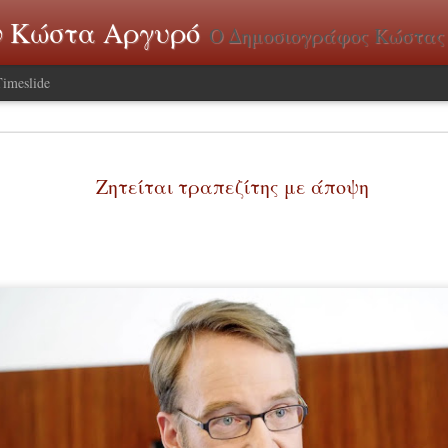
τον Κώστα Αργυρό
Ο Δημοσιογράφος Κώστας Αργυρός γράφει για θ
Timeslide
Ελπίζοντας
JUN
Ζητείται τραπεζίτης με άποψη
28
καλοκαιρι
Μπορεί το ΕURO πο
το κλίμα στη Γερμανία, που
δύσθυμες αλλά και πολωμέ
ιστορίας;
Του Κώστα Αργυρού
Το αποτέλεσμα της περασμ
σοκαριστικό για τις δύο με
μπορεί να συνεπάγεται για
που θεωρητικά τις συνδέει
δείχνει αποφασισμένος να
εκλογές και θέτοντας πάλι