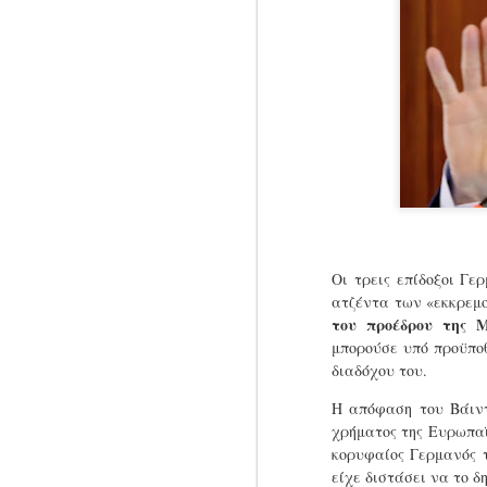
Οι τρεις επίδοξοι Γ
ατζέντα των «εκκρεμ
του προέδρου της 
μπορούσε υπό προϋποθ
διαδόχου του.
Ενα τεντωμένο σκοινί
JUN
Η απόφαση του Βάιντ
28
από το Βερολίνο στο
χρήματος της Ευρωπαϊ
Πεκίνο
κορυφαίος Γερμανός 
Ο Πράσινος υπουργός Οικονομίας
είχε διστάσει να το δ
της Γερμανίας υποχρεώθηκε σε