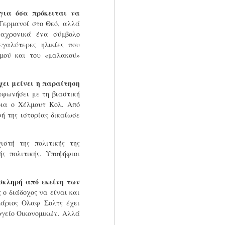
Συμφωνία», Φρανς Τίμερμανς
για όσα πρόκειται να
αποφάσισε να επιστρέψει στην
 Γερμανοί στο Θεό, αλλά
ολλανδική πολιτική και να ηγηθεί
ιαχρονικά ένα σύμβολο
μιας συμμαχίας
σοσιαλδημοκρατίας και
εγαλύτερες ηλικίες που
Αριστεράς για να αλλάξει τις
μού και του «μαλακού»
ισορροπίες
Του Κώστα Αργυρού, Από την
έχει μείνει η παραίτηση
ΑΥΓΗ
ιαφωνήσει με τη βιαστική
ρια ο Χέλμουτ Κολ. Από
Αρκετά έχουν γραφτεί το
ή της ιστορίας δικαίωσε
τελευταίο διάστημαγια τις
σημερινές εθνικές εκλογές στην
Ισπανία, που θα κρίνουν αν θα
ιστή της πολιτικής της
πέσει ένα από τα τελευταία
«κάστρα» της κεντροαριστεράς
ς πολιτικής. Υποψήφιοι
στην Ευρώπη και κυρίως αν
Χριστιανοδημοκρατία και
ακροδεξιά θα συνάψουν ακόμα μ
σκληρή από εκείνη των
 ο διάδοχος να είναι και
λάριος Ολαφ Σολτς έχει
ργείο Οικονομικών. Αλλά