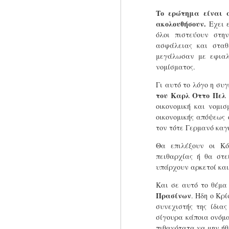
άσκηση ισορροπίας ανάμεσα στις
Το ερώτημα είναι 
απειλές των Βρυξελλών προς την
ακολουθήσουν.
Εχει ε
Κίνα και τις εξαρτήσεις της
όλοι πιστεύουν στη
αυτοκινητοβιομηχανίας της
A
χώρας του από την αχανή
ασφάλειας και σταθε
1
ασιατική χώρα
μεγάλωσαν με εφιαλ
νομίσματος.
Του Κώστα Αργυρού
μα
Γι αυτό το λόγο η συ
Είναι καθαρά θέμα οπτικής. Για
του Καρλ Οττο Πελ 
κάποιους το γεγονός ότι το ταξίδι
οικονομική και νομι
συνέπεσε με την ανακοίνωση της
οικονομικής απόψεως 
πρόθεσης της Κομισιόν να
επιβάλει επιπλέον δασμούς σε
τον τότε Γερμανό καγ
κινέζικα ηλεκτροκίνητα οχήματα
Θα επιλέξουν οι Κόκ
ήταν μάλλον μια κακή χρονικά
σύμπτωση.
πειθαρχίας ή θα στε
A
υπάρχουν αρκετοί και 
1
Και σε αυτό το θέμα 
άν
Πρασίνων
. Ηδη ο Κρ
μ
συνεχιστής της ίδια
σίγουρα κάποια ονόμ
Τ
πιθανότατα να μην ήθ