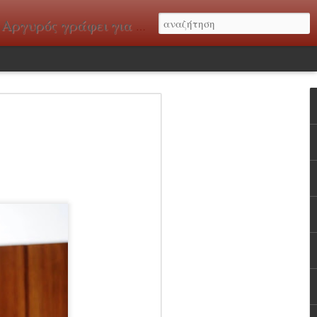
έματα που αφορούν κυρίως την Ευρώπη.
 σε ένα νέο
νό παραμύθι
υ ξεκίνησε την Παρασκευή να αλλάξει
 φαίνεται να διανύει μια από τις πιο
νες περιόδους της μεταπολεμικής της
ένης Κυριακής στις ευρωεκλογές ήταν
γάλες χώρες της Ευρώπης, με ότι αυτό
 τη λειτουργία του διαβόητου «άξονα»,
. Στη Γαλλία ο Εμανουέλ Μακρόν
 ρισκάρει, προκαλώντας πρόωρες
 τα γνωστά διλήμματα στο εκλογικό