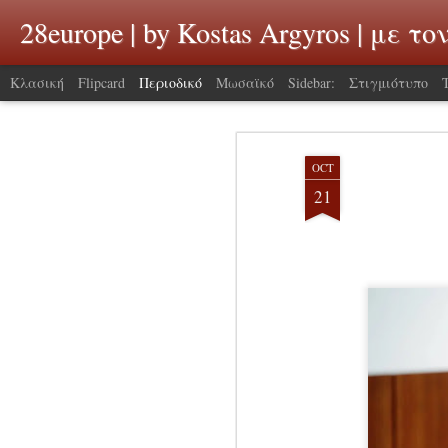
28europe | by Kostas Argyros | με 
Κλασική
Flipcard
Περιοδικό
Μωσαϊκό
Sidebar:
Στιγμιότυπο
OCT
21